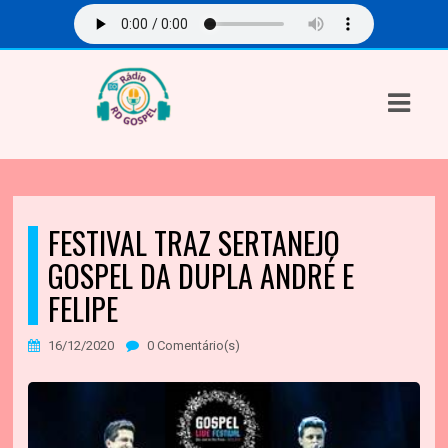
ASTS
IAS
IA
DOS
FESTIVAL TRAZ SERTANEJO
RAMAÇÃO
GOSPEL DA DUPLA ANDRÉ E
FELIPE
TOS
E
16/12/2020
0 Comentário(s)
E
ATO